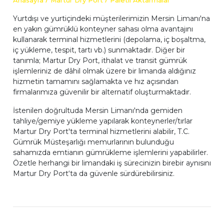
Anasayfa
Martur Dry Port
Paletli Aktarmalar
Yurtdışı ve yurtiçindeki müşterilerimizin Mersin Limanı'na
en yakın gümrüklü konteyner sahası olma avantajını
kullanarak terminal hizmetlerini (depolama, iç boşaltma,
iç yükleme, tespit, tartı vb.) sunmaktadır. Diğer bir
tanımla; Martur Dry Port, ithalat ve transit gümrük
işlemleriniz de dâhil olmak üzere bir limanda aldığınız
hizmetin tamamını sağlamakta ve hız açısından
firmalarımıza güvenilir bir alternatif oluşturmaktadır.
İstenilen doğrultuda Mersin Limanı'nda gemiden
tahliye/gemiye yükleme yapılarak konteynerler/tırlar
Martur Dry Port'ta terminal hizmetlerini alabilir, T.C.
Gümrük Müsteşarlığı memurlarının bulunduğu
sahamızda emtianın gümrükleme işlemlerini yapabilirler.
Özetle herhangi bir limandaki iş sürecinizin birebir aynısını
Martur Dry Port‘ta da güvenle sürdürebilirsiniz.