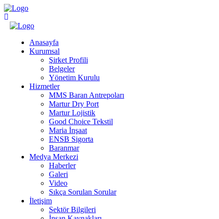
Anasayfa
Kurumsal
Şirket Profili
Belgeler
Yönetim Kurulu
Hizmetler
MMS Baran Antrepoları
Martur Dry Port
Martur Lojistik
Good Choice Tekstil
Maria İnşaat
ENSB Sigorta
Baranmar
Medya Merkezi
Haberler
Galeri
Video
Sıkça Sorulan Sorular
İletişim
Sektör Bilgileri
İnsan Kaynakları