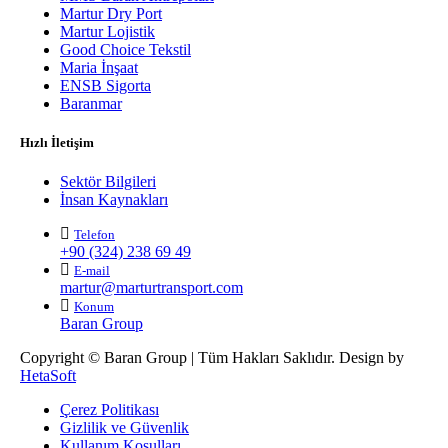
Martur Dry Port
Martur Lojistik
Good Choice Tekstil
Maria İnşaat
ENSB Sigorta
Baranmar
Hızlı İletişim
Sektör Bilgileri
İnsan Kaynakları
Telefon
+90 (324) 238 69 49
E-mail
martur@marturtransport.com
Konum
Baran Group
Copyright © Baran Group | Tüm Hakları Saklıdır. Design by
HetaSoft
Çerez Politikası
Gizlilik ve Güvenlik
Kullanım Koşulları