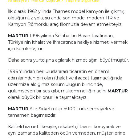
Anasayfa
Martur Lojistik
Taşıma Sigortası
İlk olarak 1962 yılında Thames model kamyon ile çıkmış
olduğumuz yola, şu anda son model modern TIR ve
Kamyon Römorklu araç filomuzla devam etmekteyiz..
MARTUR
1996 yılında Selahattin Baran tarafından,
Türkiye'nin ithalat ve ihracatında nakliye hizmeti vermek
için kurulmuştur.
Daha sonra yurtdışına açılarak hizmet ağını büyütmüştür.
1996 Yılından beri uluslararası ticaretin en önemli
adımlarından biri olan ithalat ve ihracat taşımacılığında
üzerimize aldığımız sorumluluğun bilincinde,
gülümseyen bir ses gibi, mükemmelliğin adını
MARTUR
olarak büyük bir onur ile taşımaktayız.
MARTUR
Aile Şirketi olup %100 Türk sermayeli ve
tamamen bağımsızdır.
Kaliteli hizmet ilkesiyle, rekabetçi tavrını koruyarak ve
aynı zamanda kaliteden ödün vermeden, müşterilerine