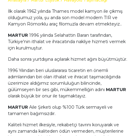
Anasayfa
Martur Lojistik
Havayolu Taşımacılığı
İlk olarak 1962 yılında Thames model kamyon ile çıkmış
olduğumuz yola, şu anda son model modern TIR ve
Kamyon Römorklu araç filomuzla devam etmekteyiz..
MARTUR
1996 yılında Selahattin Baran tarafından,
Türkiye'nin ithalat ve ihracatında nakliye hizmeti vermek
için kurulmuştur.
Daha sonra yurtdışına açılarak hizmet ağını büyütmüştür.
1996 Yılından beri uluslararası ticaretin en önemli
adımlarından biri olan ithalat ve ihracat taşımacılığında
üzerimize aldığımız sorumluluğun bilincinde,
gülümseyen bir ses gibi, mükemmelliğin adını
MARTUR
olarak büyük bir onur ile taşımaktayız.
MARTUR
Aile Şirketi olup %100 Türk sermayeli ve
tamamen bağımsızdır.
Kaliteli hizmet ilkesiyle, rekabetçi tavrını koruyarak ve
aynı zamanda kaliteden ödün vermeden, müşterilerine